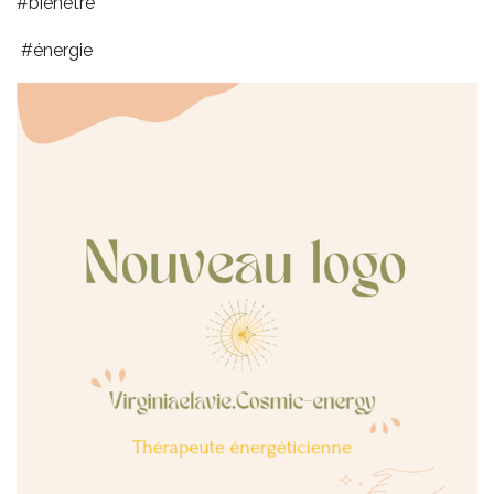
#bienêtre
#énergie