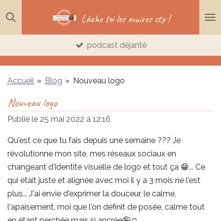
Passer
Lâche toi les ovaires stp !
au
contenu
podcast déjanté
principal
Accueil
»
Blog
»
Nouveau logo
Nouveau logo
Publié le 25 mai 2022 à 12:16
Qu'est ce que tu fais depuis une semaine ??? Je
révolutionne mon site, mes réseaux sociaux en
changeant d'identité visuelle de logo et tout ça 😁... Ce
qui était juste et alignée avec moi il y a 3 mois ne l'est
plus... J'ai envie d'exprimer la douceur, le calme,
l'apaisement, moi que l'on définit de posée, calme tout
en étant perchée mais si ancrée🤪☺️...