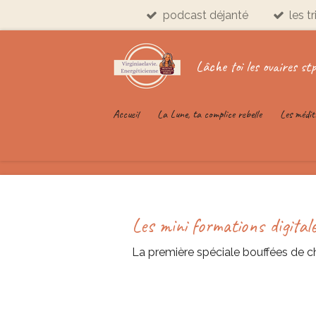
podcast déjanté
les t
Passer
au
contenu
Lâche toi les ovaires stp
principal
Accueil
La Lune, ta complice rebelle
Les médit
Les mini formations digital
La première spéciale bouffées de c