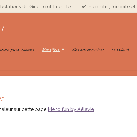
ribulations de Ginette et Lucette
Bien-être, féminité et 
 !
ations personnalisées
Mes offres
Mes autres services
Le podcast
es
haleur sur cette page
Méno fun by Aélavie