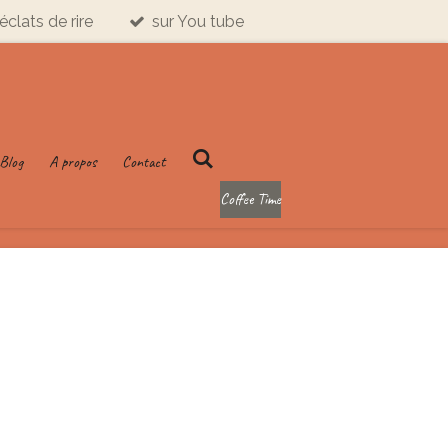
éclats de rire
sur You tube
Blog
A propos
Contact
Coffee Time