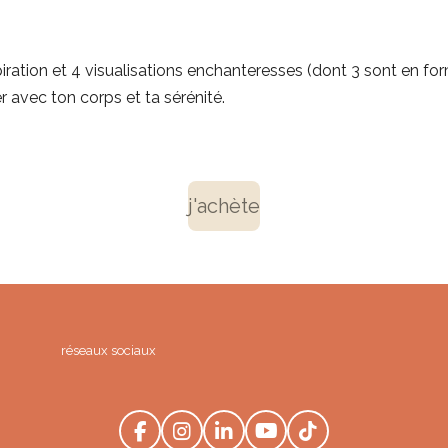
ration et 4 visualisations enchanteresses (dont 3 sont en fo
r avec ton corps et ta sérénité.
j'achète
réseaux sociaux
F
I
L
Y
T