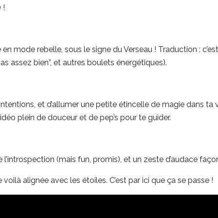
 !
n mode rebelle, sous le signe du Verseau ! Traduction : c’est
s “pas assez bien”, et autres boulets énergétiques).
es intentions, et d’allumer une petite étincelle de magie dans ta vi
idéo plein de douceur et de pep’s pour te guider.
l’introspection (mais fun, promis), et un zeste d’audace faç
 voilà alignée avec les étoiles. C’est par ici que ça se passe !