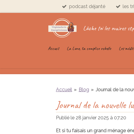
podcast déjanté
les t
Passer
au
contenu
Lâche toi les ovaires stp
principal
Accueil
La Lune, ta complice rebelle
Les médit
Accueil
»
Blog
»
Journal de la nouv
Journal de la nouvelle l
Publié le 28 janvier 2025 à 07:20
Et si tu faisais un grand ménage én