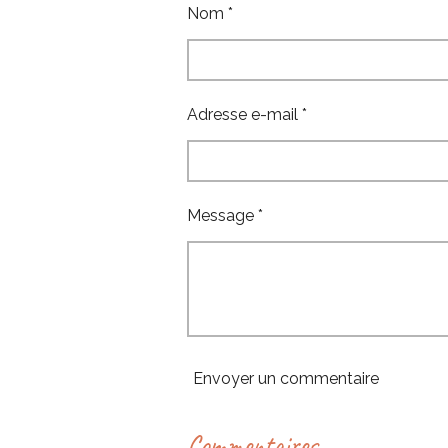
Nom *
r
r
r
Adresse e-mail *
Message *
Envoyer un commentaire
Commentaires