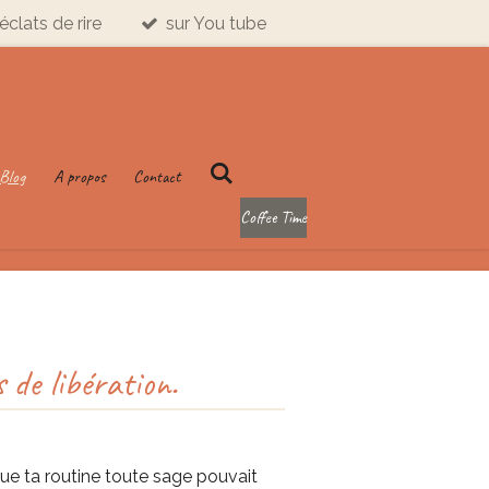
éclats de rire
sur You tube
Blog
A propos
Contact
Coffee Time
s de libération.
ue ta routine toute sage pouvait