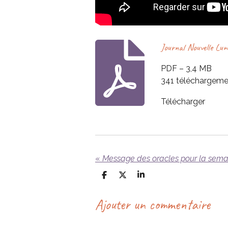
Journal Nouvelle 
PDF – 3,4 MB
341 téléchargeme
Télécharger
«
Message des oracles pour la semai
P
P
P
a
a
a
r
r
r
Ajouter un commentaire
t
t
t
a
a
a
g
g
g
e
e
e