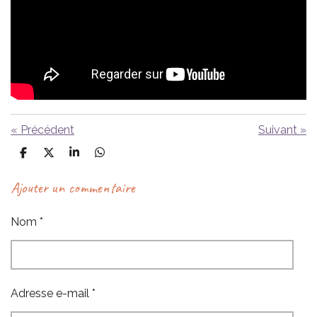
«
Précédent
Suivant
»
P
P
P
P
a
a
a
a
r
r
r
r
Ajouter un commentaire
t
t
t
t
a
a
a
a
g
g
g
g
Nom *
e
e
e
e
r
r
r
r
Adresse e-mail *