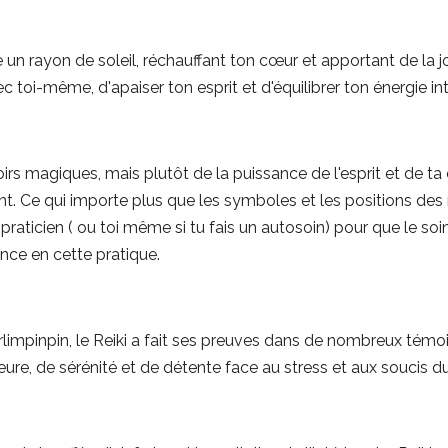
n rayon de soleil, réchauffant ton cœur et apportant de la jo
 toi-même, d'apaiser ton esprit et d'équilibrer ton énergie int
rs magiques, mais plutôt de la puissance de l'esprit et de ta
nt. Ce qui importe plus que les symboles et les positions des 
e praticien ( ou toi même si tu fais un autosoin) pour que le so
ance en cette pratique.
rlimpinpin, le Reiki a fait ses preuves dans de nombreux tém
eure, de sérénité et de détente face au stress et aux soucis d