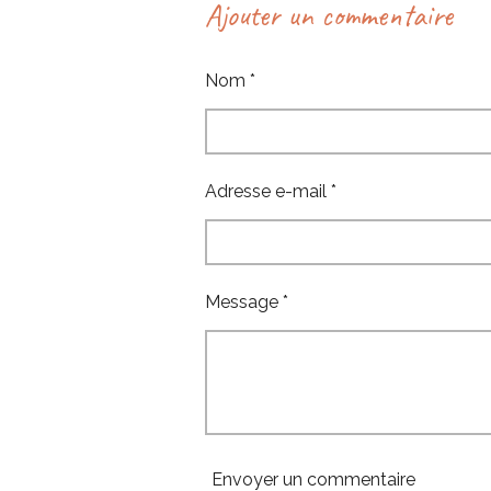
Ajouter un commentaire
t
t
t
a
a
a
g
g
g
e
e
e
Nom *
r
r
r
Adresse e-mail *
Message *
Envoyer un commentaire