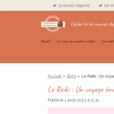
podcast déjanté
les t
Passer
au
contenu
Lâche toi les ovaires stp
principal
Accueil
La Lune, ta complice rebelle
Les médit
Accueil
»
Blog
»
Le Reiki : Un voya
Le Reiki : Un voyage éne
Publié le 1 août 2023 à 11:31