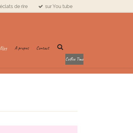
éclats de rire
sur You tube
Blog
A propos
Contact
Coffee Time