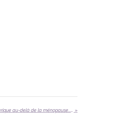
🌸✨ Épanouissement féerique au-delà de la ménopause... Découvre le secret magique ! ✨🌟
»