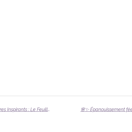
🌈✨ "Aventures Énergétiques et Livres Inspirants : Le Feuilleton Déjanté Continue !" 4 ème escale ✨📚🌿