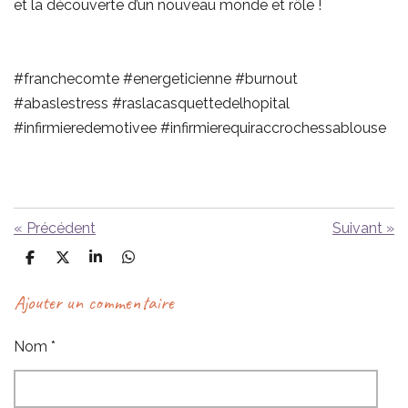
et la découverte d’un nouveau monde et rôle !
#franchecomte #energeticienne #burnout
#abaslestress #raslacasquettedelhopital
#infirmieredemotivee #infirmierequiraccrochessablouse
«
Précédent
Suivant
»
P
P
P
P
a
a
a
a
r
r
r
r
Ajouter un commentaire
t
t
t
t
a
a
a
a
g
g
g
g
Nom *
e
e
e
e
r
r
r
r