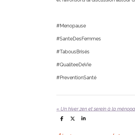
#Menopause
#SanteDesFemmes
#TabousBrisés
#QualiteeDeVie
#PreventionSanté
«
Un hiver zen et serein à la ménopau
P
P
P
a
a
a
r
r
r
t
t
t