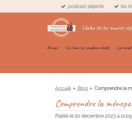
podcast déjanté
les t
Passer
au
contenu
Lâche toi les ovaires stp
principal
Accueil
La Lune, ta complice rebelle
Les médit
Accueil
»
Blog
»
Comprendre la mé
Comprendre la ménopaus
Publié le 20 décembre 2023 à 11:09