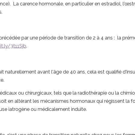
nce). La carence hormonale, en particulier en estradiol, l'œ
s.
récédée par une période de transition de 2 à 4 ans : la pr
it.ly/3t11Sjb
.
oduit naturellement avant l'âge de 40 ans, cela est qualifié d'i
e.
édicaux ou chirurgicaux, tels que la radiothérapie ou la chimi
it en altérant les mécanismes hormonaux qui régissent la fonc
use iatrogène ou médicalement induite.