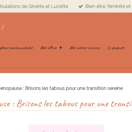
ribulations de Ginette et Lucette
Bien-être, féminité et 
 !
ations personnalisées
Mes offres
Mes autres services
Le podcast
nopause : Brisons les tabous pour une transition sereine
e : Brisons les tabous pour une transit