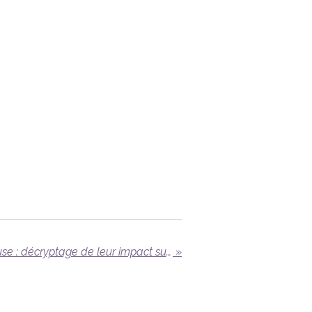
Œstrogènes et ménopause : décryptage de leur impact sur notre santé féminine
»