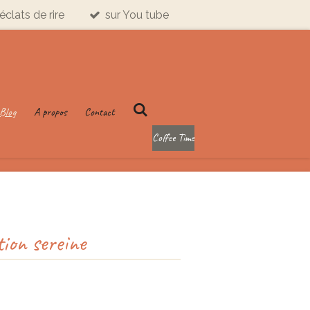
éclats de rire
sur You tube
Blog
A propos
Contact
Coffee Time
ion sereine