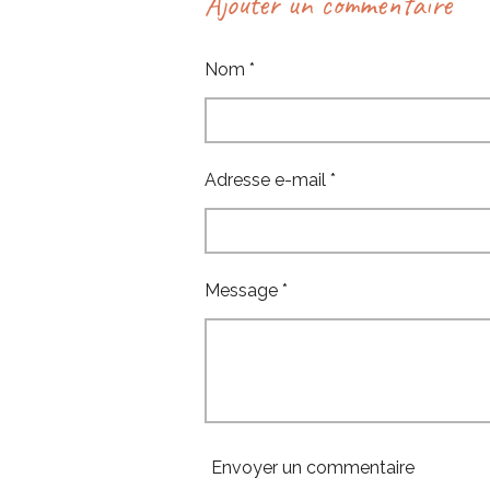
Ajouter un commentaire
a
a
a
g
g
g
e
e
e
Nom *
r
r
r
Adresse e-mail *
Message *
Envoyer un commentaire