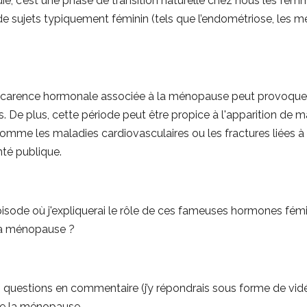
, c’est une phase de transition naturelle chez nous les fe
ujets typiquement féminin (tels que l’endométriose, les men
. La carence hormonale associée à la ménopause peut provoq
s. De plus, cette période peut être propice à l'apparition de
comme les maladies cardiovasculaires ou les fractures liées à 
nté publique.
isode où j'expliquerai le rôle de ces fameuses hormones fémini
 la ménopause ?
 questions en commentaire (j’y répondrais sous forme de vid
 de la ménopause.