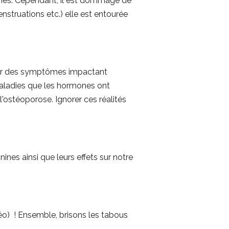
mmes. Cependant, il est dommage de
struations etc.) elle est entourée
uer des symptômes impactant
 maladies que les hormones ont
l'ostéoporose. Ignorer ces réalités
nes ainsi que leurs effets sur notre
éo) ! Ensemble, brisons les tabous