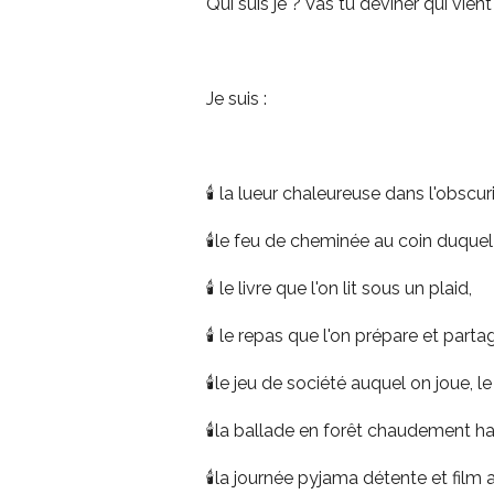
Qui suis je ? Vas tu deviner qui vi
Je suis :
🕯️ la lueur chaleureuse dans l'obscur
🕯️le feu de cheminée au coin duquel
🕯️ le livre que l'on lit sous un plaid,
🕯️ le repas que l'on prépare et parta
🕯️le jeu de société auquel on joue,
🕯️la ballade en forêt chaudement hab
🕯️la journée pyjama détente et film 