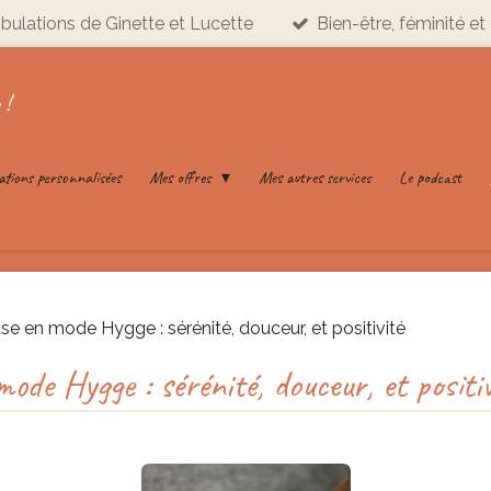
ribulations de Ginette et Lucette
Bien-être, féminité et 
 !
ations personnalisées
Mes offres
Mes autres services
Le podcast
e en mode Hygge : sérénité, douceur, et positivité
ode Hygge : sérénité, douceur, et positiv