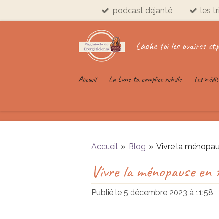
podcast déjanté
les t
Passer
au
contenu
Lâche toi les ovaires stp
principal
Accueil
La Lune, ta complice rebelle
Les médit
Accueil
»
Blog
»
Vivre la ménopaus
Vivre la ménopause en m
Publié le 5 décembre 2023 à 11:58