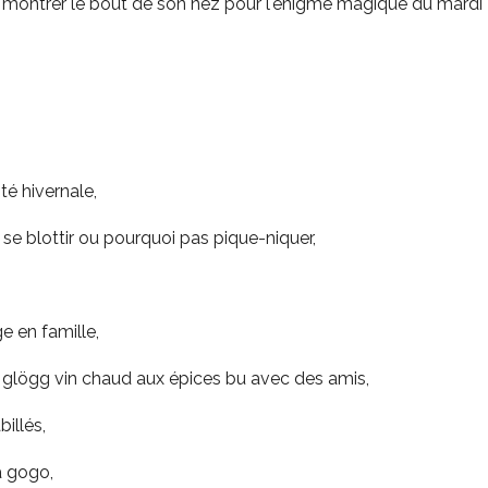
ent montrer le bout de son nez pour l'énigme magique du mardi 
ité hivernale,
 se blottir ou pourquoi pas pique-niquer,
ge en famille,
 le glögg vin chaud aux épices bu avec des amis,
illés,
a gogo,