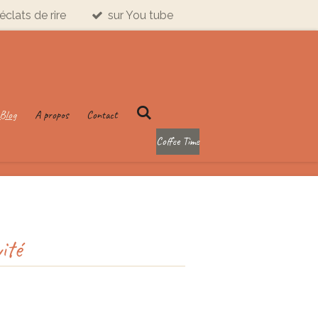
éclats de rire
sur You tube
Blog
A propos
Contact
Coffee Time
ité