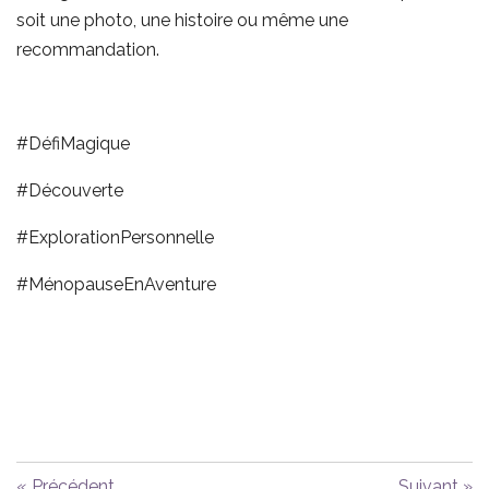
soit une photo, une histoire ou même une
recommandation.
#DéfiMagique
#Découverte
#ExplorationPersonnelle
#MénopauseEnAventure
«
Précédent
Suivant
»