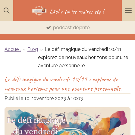
Passer
Lâche toi les ovaires stp !
au
contenu
podcast déjanté
principal
Accueil
»
Blog
»
Le défi magique du vendredi 10/11 :
explorez de nouveaux horizons pour une
aventure personnelle.
Le défi magique du vendredi 10/11 : explorez de
nouveaux horizons pour une aventure personnelle.
Publié le 10 novembre 2023 à 10:03