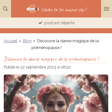
Passer
Lâche toi les ovaires stp !
au
contenu
podcast déjanté
principal
Accueil
»
Blog
»
Découvre la danse magique de la
préménopause !
Découvre la danse magique de la préménopause !
Publié le 22 septembre 2023 à 08:52