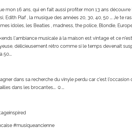
 mon 16 ans, qui en fait aussi profiter mon 13 ans découvre le j
ssi, Edith Piaf , la musique des années 20, 30, 40, 50 ... Je te ra
mes idoles, les Beatles , madness, the police, Blondie, Europ
kends l'ambiance musicale à la maison est vintage et ce n'est
oyeuse, délicieusement rétro comme si le temps devenait su
 50...
agner dans sa recherche du vinyle perdu car c'est l'occasion
lles dans les brocantes... ☺️...
tageinspired
caise #musiqueancienne