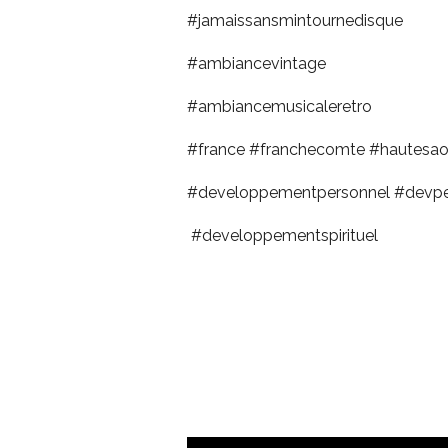
#jamaissansmintournedisque
#ambiancevintage
#ambiancemusicaleretro
#france #franchecomte #hautesa
#developpementpersonnel #devp
#developpementspirituel