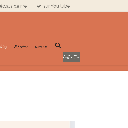
éclats de rire
sur You tube
Blog
A propos
Contact
Coffee Time