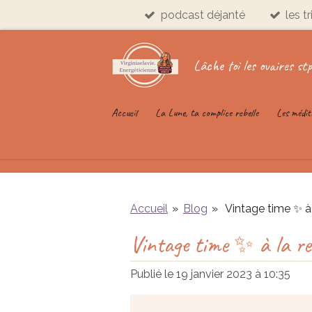
podcast déjanté
les t
Passer
au
contenu
Lâche toi les ovaires stp
principal
Accueil
La Lune, ta complice rebelle
Les médit
Accueil
»
Blog
»
Vintage time ✨ à 
Vintage time ✨ à la re
Publié le 19 janvier 2023 à 10:35