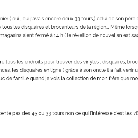
er ( oui , oui j'avais encore deux 33 tours,) celui de son père
s tous les disquaires et brocanteurs de la région... Même lor
 magasins aient fermé à 14 h ( le réveillon de nouvel an est sa
e tous les endroits pour trouver des vinyles : disquaires, broc
ces, les disquaires en ligne ( grâce à son oncle il a fait venir 
truc de famille quand je vois la collection de mon frère que m
nte pas des 45 ou 33 tours non ce qui l'intéresse c'est les 78